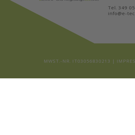
Tel. 349 0
info@e-tec.
MWST.-NR. IT03056830213 |
IMPRE