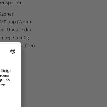
iensperren.
 Szenen
OME app (Wenn-
en. Update der
en regelmäßig
 von gebrauchten