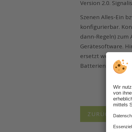
Version 2.0. Signa
Szenen Alles-Ein bz
konfigurierbar. K
dann-Regeln) zum A
Gerätesoftware. Hi
ersetzt werden. Bi
Batterien.
ZURÜCK ZUR 