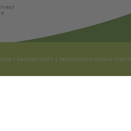
571907
it
SSUM
|
DATENSCHUTZ
|
INDIVIDUELLE COOKIE-EINS