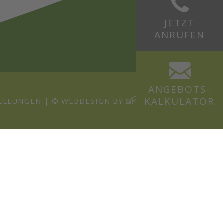
JETZT
ANRUFEN
ANGEBOT
S-
KALKULATOR
TELLUNGEN
|
© WEBDESIGN BY