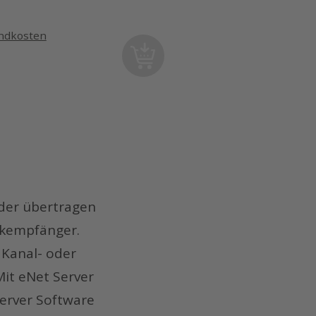
andkosten
der übertragen
nkempfänger.
 Kanal- oder
Mit eNet Server
Server Software