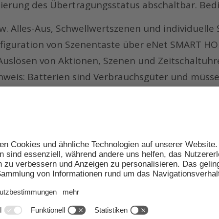
lisierung des Übertragungsstatus abschaltbar. Bed
w. Alles-Aus, Schwellwertszenen und individuelle
onfiguration von Szenentaste über eNet SMART H
uslösen von Aktionen, Szenen und Zeitschaltuhr
nweis: Batterien sind Verbrauchsgüter und müss
tte beachten Sie die Vorschriften zur Entsorgung
ÜBERSICHT