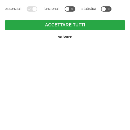
e
.tec
| TECNOLOGIA ELETTRICA E
CONTROLLO ELETTRONICO
A BRUNICO - VAL PUSTERIA
IL VOSTRO
PARTNER PER
TECNOLOGIE
ELETTRICHE